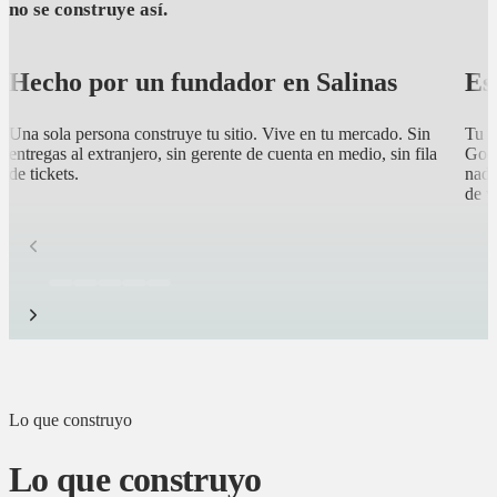
no se construye así.
Hecho por un fundador en Salinas
Es
Una sola persona construye tu sitio. Vive en tu mercado. Sin
Tu c
entregas al extranjero, sin gerente de cuenta en medio, sin fila
Goog
de tickets.
nadi
de v
Lo que construyo
Lo que construyo