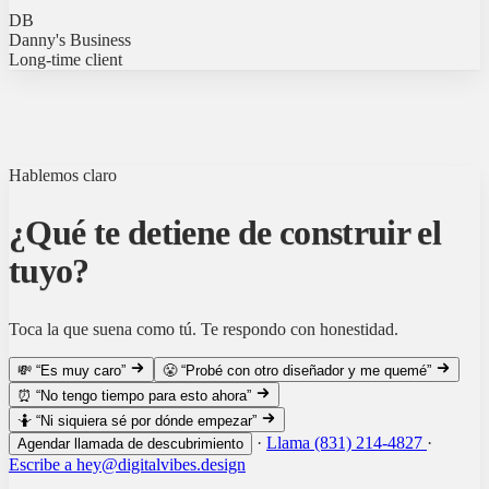
DB
Danny's Business
Long-time client
Hablemos claro
¿Qué te detiene de construir el
tuyo?
Toca la que suena como tú. Te respondo con honestidad.
💸
“Es muy caro”
😤
“Probé con otro diseñador y me quemé”
⏰
“No tengo tiempo para esto ahora”
🤷
“Ni siquiera sé por dónde empezar”
·
Llama (831) 214-4827
·
Agendar llamada de descubrimiento
Escribe a hey@digitalvibes.design