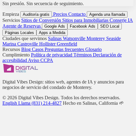
Sin presión. Sin secuencia de seguimiento.
Empieza
Precios
Contacto
Auditoría gratis
Agenda una llamada
Servicios
Sitios de Conversión
Sitios para Inmobiliarias
Conserje IA
Agente de Reservas
Google Ads
Facebook Ads
SEO Local
Páginas Locales
Apps a Medida
Ciudades que servimos
Salinas
Watsonville
Monterey
Seaside
Marina
Castroville
Hollister
Greenfield
Recursos
Blog
Casos
Preguntas frecuentes
Glosario
Cumplimiento
Política de privacidad
Términos
Declaración de
accesibilidad
Aviso CCPA
Digital Vibes Design: sitios web, agentes de IA y anuncios para
negocios de servicio del condado de Monterey.
© 2026 Digital Vibes Design. Todos los derechos reservados.
English
Llama (831) 214-4827
Hecho en Salinas, California 🌱