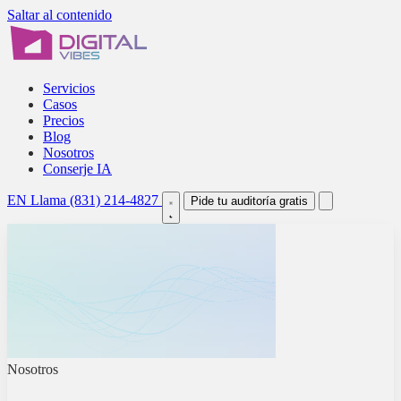
Saltar al contenido
Servicios
Casos
Precios
Blog
Nosotros
Conserje IA
EN
Llama (831) 214-4827
Pide tu auditoría gratis
Nosotros